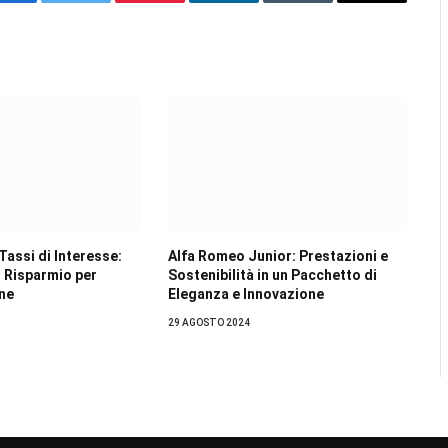
Facebook
Twitter
Pinterest
LinkedIn
Tumblr
Email
Tassi di Interesse:
Alfa Romeo Junior: Prestazioni e
i Risparmio per
Sostenibilità in un Pacchetto di
ane
Eleganza e Innovazione
29 AGOSTO 2024