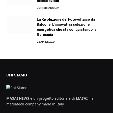
dichiarazioni
26 FEBBRAIO 2024
La Rivoluzione del Fotovoltaico da
Balcone: L’innovativa soluzione
energetica che sta conquistando la
Germania
22 APRILE 2024
CHI SIAMO
MASAI NEWS
è un progetto editoriale di
MASAI
, la
mediatech company made in Italy.