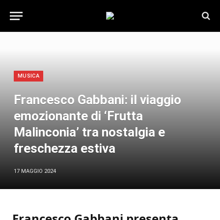
MUSICA
Francesco Gabbani: il viaggio
emozionante di ‘Frutta
Malinconia’ tra nostalgia e
freschezza estiva
17 MAGGIO 2024
Francesco Gabbani presenta